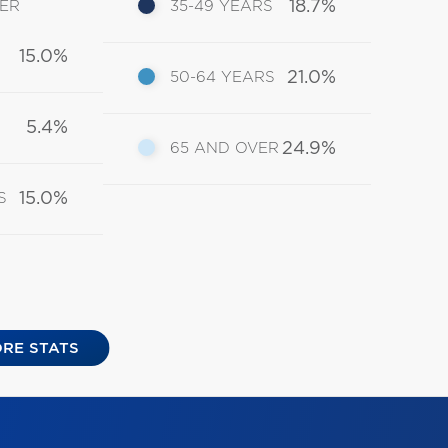
18.7%
DER
35-49 YEARS
15.0%
21.0%
50-64 YEARS
5.4%
24.9%
65 AND OVER
15.0%
S
RE STATS