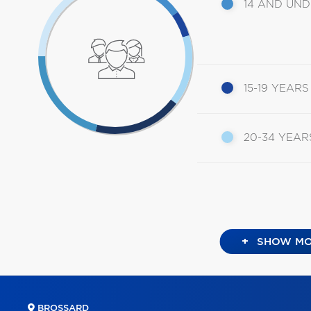
14 AND UN
15-19 YEARS
20-34 YEAR
+
SHOW MO
BROSSARD