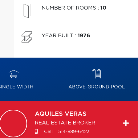
NUMBER OF ROOMS
:
10
YEAR BUILT
:
1976
INGLE WIDTH
ABOVE-GROUND POOL
AQUILES
VERAS
REAL ESTATE BROKER
Cell. :
514-889-6423