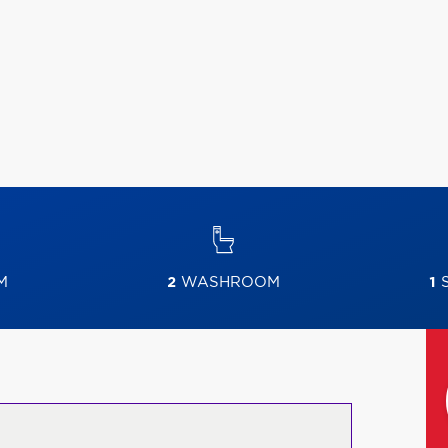
M
2
WASHROOM
1
S