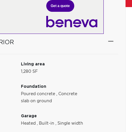
Get a quote
RIOR
Living area
1,280 SF
Foundation
Poured concrete
,
Concrete
slab on ground
Garage
Heated
,
Built-in
,
Single width