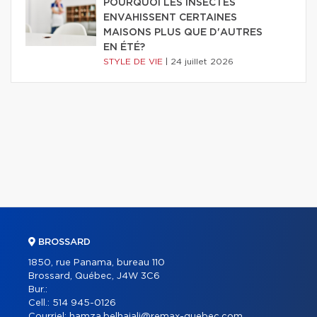
POURQUOI LES INSECTES
ENVAHISSENT CERTAINES
MAISONS PLUS QUE D'AUTRES
EN ÉTÉ?
STYLE DE VIE
|
24 juillet 2026
BROSSARD
1850, rue Panama, bureau 110
Brossard, Québec, J4W 3C6
Bur.:
Cell.:
514 945-0126
Courriel:
hamza.belhajali@remax-quebec.com