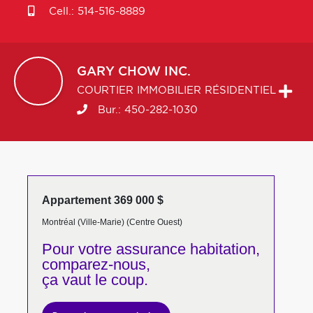
Cell.:
514-516-8889
GARY
CHOW INC.
COURTIER IMMOBILIER RÉSIDENTIEL
Bur.:
450-282-1030
Appartement 369 000 $
Montréal (Ville-Marie) (Centre Ouest)
Pour votre
assurance habitation,
comparez-nous,
ça vaut le coup.